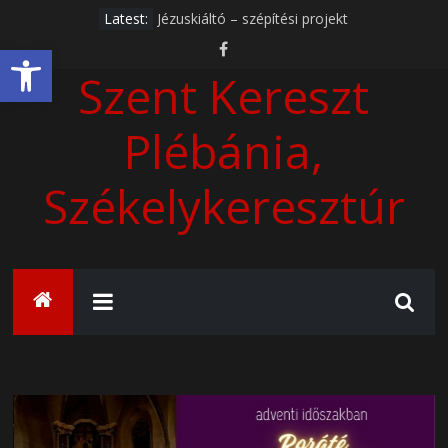
Skip
Latest:
Jézuskiáltó – szépítési projekt
to
Adventi gyertyagyújtás
Eszköztár megnyitása
content
Roráté szentmisék
Szent Kereszt
Bibliatábor
Plébánia,
Székelykeresztúr