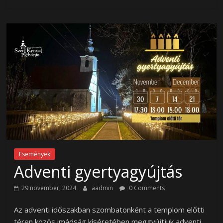
Események
Adventi gyertyagyújtás
29 november, 2024
aadmin
0 Comments
Az adventi időszakban szombatonként a templom előtti
téren közös imádság kíséretében meggyújtjuk adventi