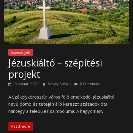
Események
Jézuskiáltó – szépítési
projekt
19 január, 2023
Mihaly Balázs
0 Comments
A Székelykeresztúr város fölé emelkedő, Jézuskiáltó
nevű domb és tetején álló kereszt századok óta
mintegy a település szimbóluma. A hagyomány
Read more